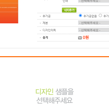
인쇄
후가공
후가공없음
후가
제본
디자인의뢰
0
원
총계