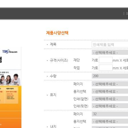
|
제품사양선택
제목
재단
규격(사이즈)
가로
mm X 세
작업
가로
mm X 세
수량
페이지
용지선택
표지
인쇄(앞면)
인쇄(뒷면)
페이지
용지선택
내지