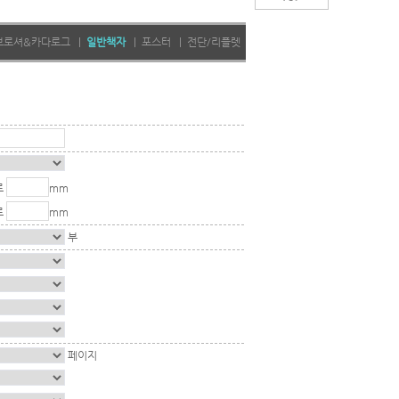
브로셔&카다로그
|
일반책자
|
포스터
|
전단/리플렛
로
mm
로
mm
부
페이지