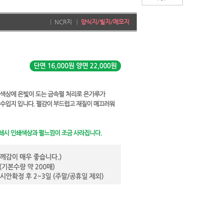
|
NCR지
|
양식지/빌지/메모지