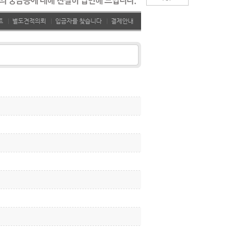
트
|
별도견적의뢰
|
입금자를 찾습니다
|
결제안내